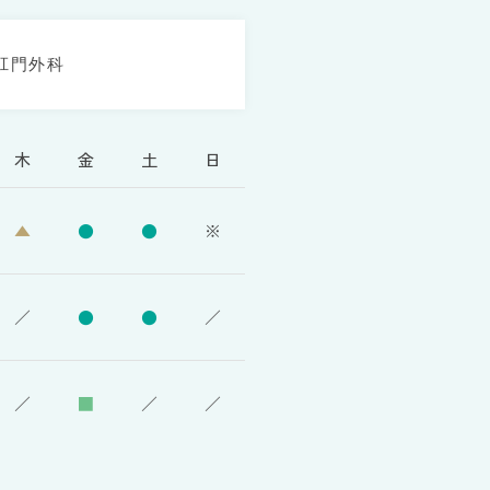
肛門外科
木
金
土
日
▲
●
●
※
／
●
●
／
／
■
／
／