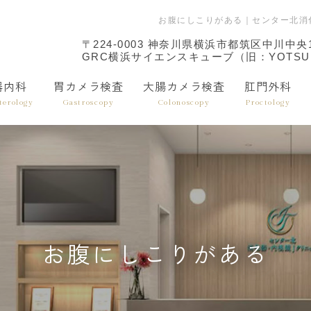
お腹にしこりがある｜センター北消
〒224-0003 神奈川県横浜市都筑区中川中央1-
GRC横浜サイエンスキューブ（旧：YOTSU
器内科
胃カメラ検査
大腸カメラ検査
肛門外科
terology
Gastroscopy
Colonoscopy
Proctology
お腹にしこりがある