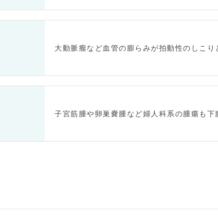
大動脈瘤など血管の膨らみが拍動性のしこり
子宮筋腫や卵巣嚢腫など婦人科系の腫瘍も下