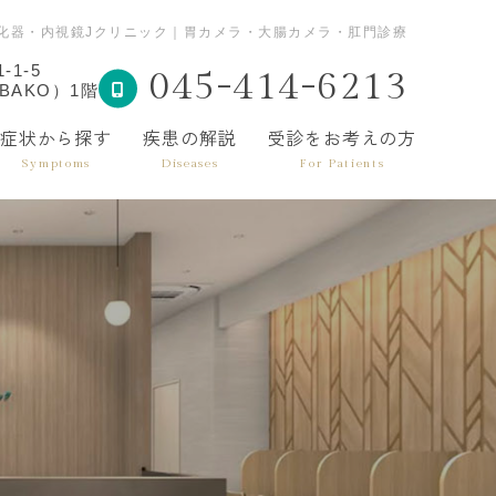
化器・内視鏡Jクリニック｜胃カメラ・大腸カメラ・肛門診療
1-5
045-414-6213
BAKO）1階
症状から探す
疾患の解説
受診をお考えの方
Symptoms
Diseases
For Patients