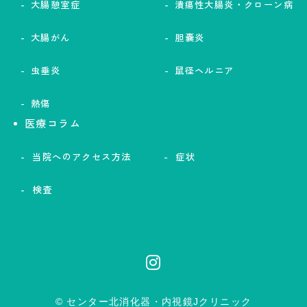
大腸憩室症
潰瘍性大腸炎・クローン病
大腸がん
胆嚢炎
虫垂炎
鼠径ヘルニア
熱傷
医療コラム
当院へのアクセス方法
症状
検査
© センター北消化器・内視鏡Jクリニック