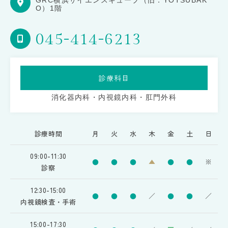
GRC横浜サイエンスキューブ（旧：YOTSUBAK
O）1階
045-414-6213
診療科目
消化器内科・内視鏡内科・肛門外科
診療時間
月
火
水
木
金
土
日
09:00-11:30
●
●
●
▲
●
●
※
診察
12:30-15:00
●
●
●
／
●
●
／
内視鏡検査・手術
15:00-17:30