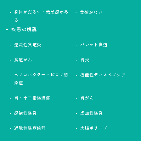
身体がだるい・倦怠感があ
食欲がない
る
疾患の解説
逆流性食道炎
バレット食道
食道がん
胃炎
ヘリコバクター・ピロリ感
機能性ディスペプシア
染症
胃・十二指腸潰瘍
胃がん
感染性腸炎
虚血性腸炎
過敏性腸症候群
大腸ポリープ