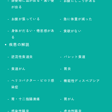
排便時に血が出る・黒い便
お腹にしこりがある
が出る
お腹が張っている
急に体重が減った
身体がだるい・倦怠感があ
食欲がない
る
疾患の解説
逆流性食道炎
バレット食道
食道がん
胃炎
ヘリコバクター・ピロリ感
機能性ディスペプシア
染症
胃・十二指腸潰瘍
胃がん
感染性腸炎
虚血性腸炎