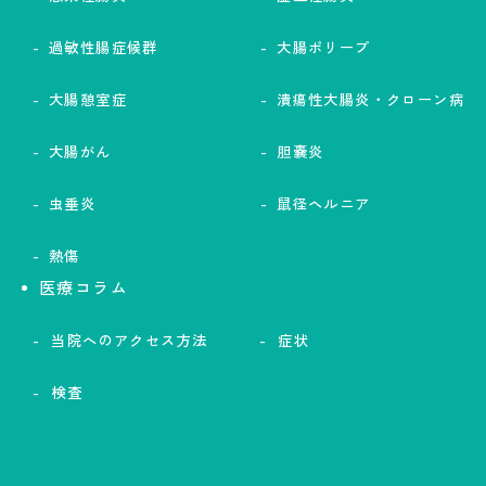
過敏性腸症候群
大腸ポリープ
大腸憩室症
潰瘍性大腸炎・クローン病
大腸がん
胆嚢炎
虫垂炎
鼠径ヘルニア
熱傷
医療コラム
当院へのアクセス方法
症状
検査